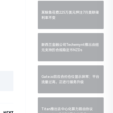
某鲸鱼花费225万美元押注7月美联储
利率不变
新西兰金融公司Techemynt推出由纽
元支持的合规稳定币NZDs
Gate.io回应合约仓位显示异常：平台
流量过高，正进行服务升级
Titan推出去中心化算力路由协议