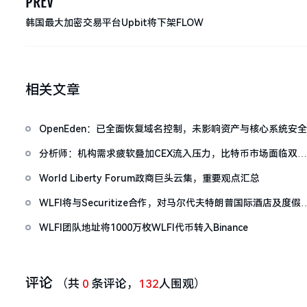
PREV
韩国最大加密交易平台Upbit将下架FLOW
相关文章
OpenEden：已全面恢复域名控制，未影响资产与核心系统安全
分析师：机构需求疲软叠加CEX流入压力，比特币市场面临双重
抛压
World Liberty Forum政商巨头云集，重要观点汇总
WLFI将与Securitize合作，对马尔代夫特朗普国际酒店及度假
进行代币化
WLFI团队地址将1000万枚WLFI代币转入Binance
评论
（共
0
条评论，
132
人围观）