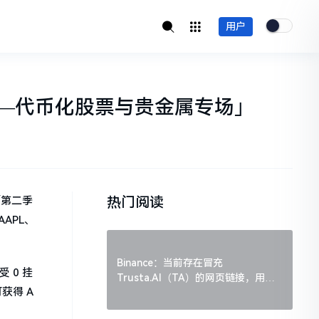
用户
战赛——代币化股票与贵金属专场」
热门阅读
出「第二季
APL、
Binance：当前存在冒充
受 0 挂
Trusta.AI（TA）的网页链接，用户
获得 A
需谨慎辨别