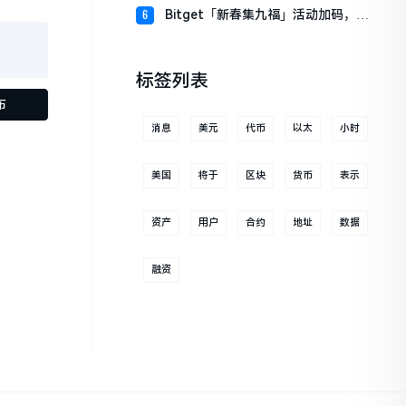
财板块
Bitget「新春集九福」活动加码，报
6
名随机获取USDT空投
标签列表
布
消息
美元
代币
以太
小时
美国
将于
区块
货币
表示
资产
用户
合约
地址
数据
融资