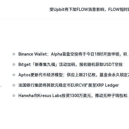
受Upbit将下架FLOW消息影响，FLOW短时
Binance Wallet：Alpha盲盒空投将于今日18时开放申领，积
门槛242分
Bitget「新春集九福」活动加码，报名随机获取USDT空投
Aptos更新代币经济模型：供应上限21亿枚，基金会永久锁定2
亿APT
村
法国银行集团将其欧元稳定币EURCV扩展至XRP Ledger
Hanwha向Kresus Labs投资1300万美元，推动无种子钱包和
RWA代币化