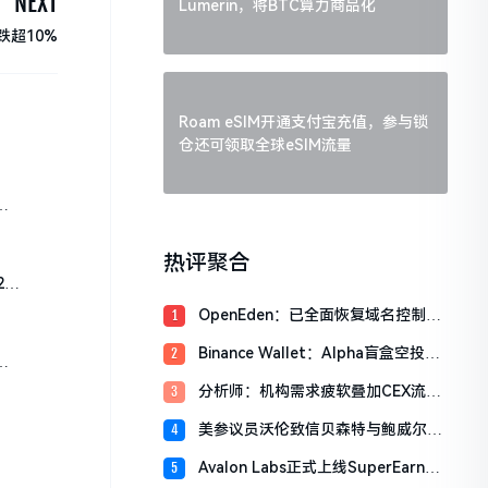
NEXT
Lumerin，将BTC算力商品化
跌超10%
Roam eSIM开通支付宝充值，参与锁
仓还可领取全球eSIM流量
分
热评聚合
.1
OpenEden：已全面恢复域名控制，
1
未影响资产与核心系统安全
Binance Wallet：Alpha盲盒空投将
2
于今日18时开放申领，积分门槛242
分析师：机构需求疲软叠加CEX流入
3
分
压力，比特币市场面临双重抛压
美参议员沃伦致信贝森特与鲍威尔，
4
反对用纳税人资金「救助」加密货币
Avalon Labs正式上线SuperEarn理
5
行业