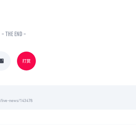
- THE END -
打赏
-news/143478