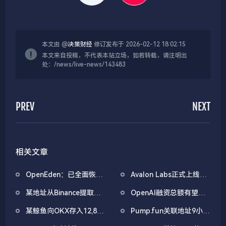
本文由 @
决策财经
修订发布于 2026-02-12 18:02:15
本文来自投稿，不代表本站立场，如若转载，请注明出
处：/news/live-news/143483
PREV
NEXT
相关文章
OpenEden：已全面恢复
Avalon Labs正式上线
域名控制，未影响资产与
SuperEarn理财板块
某地址从Binance提取
OpenAI融资总额有望突
核心系统安全
1038万枚ASTER，价值
破1000亿美元
某鲸鱼向OKX存入12,840
Pump.fun关联地址9小时
722万美元
枚ETH，约2535万美元
前抛售价值455万美元