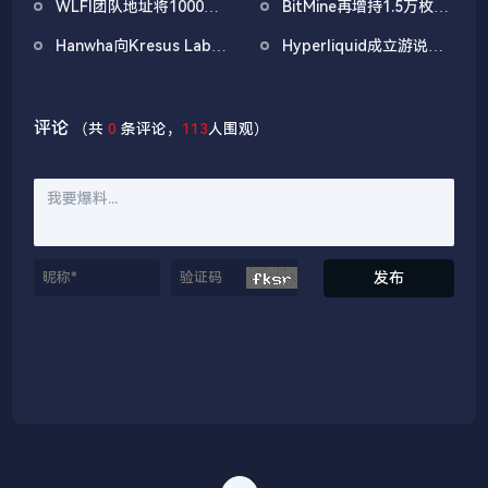
WLFI团队地址将1000万
BitMine再增持1.5万枚
PUMP
枚WLFI代币转入Binance
ETH，今日已买入3.5万
Hanwha向Kresus Labs
Hyperliquid成立游说组
枚
投资1300万美元，推动
织「Hyperliquid Policy
无种子钱包和RWA代币
Center」，将以2800万
化
美元HYPE作为启动资金
评论
（共
0
条评论，
113
人围观）
发布