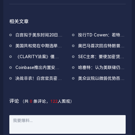
相关文章
白宫拟于美东时间20日上
投行TD Cowen：若特朗
午举办第三次稳定币收益
普同意填补SEC和CFTC
美国共和党在中期选举中
奥巴马首次回应特朗普恶
问题会议
的民主党空缺席位，
赢得参议院的概率降至
搞视频：曾经约束美国公
《CLARITY法案》进程
《CLARITY法案》僵局
SEC主席：要使加密货币
60%的新低
职人员的「廉耻心」和
或可得到有效推进
陷入白热化，银行、加密
政策永久化，需要推进立
「教养」已荡然无存
Coinbase推出内置安全
哈塞特：认为美联储仍有
行业双方立场坚定，白宫
法
防护机制的AI代理钱包
充足空间降息
要求在本月底前达成妥协
决战非农！白宫官员密集
美众议院以微弱优势否决
「打预防针」：5万新增
动议，特朗普关税决议可
或属正常
提全院表决
评论
（共
0
条评论，
122
人围观）