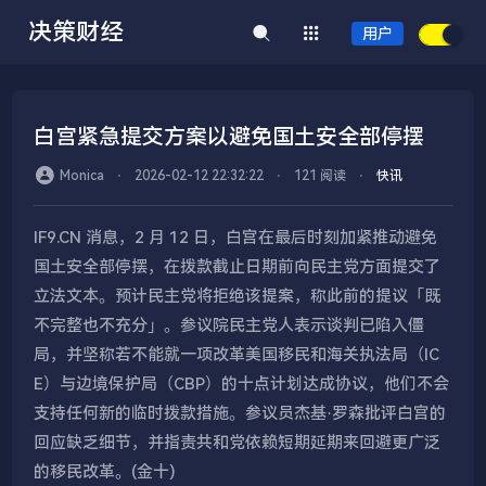
决策财经
用户
白宫紧急提交方案以避免国土安全部停摆
Monica
⋅
2026-02-12 22:32:22
⋅
121 阅读
⋅
快讯
IF9.CN 消息，2 月 12 日，白宫在最后时刻加紧推动避免
国土安全部停摆，在拨款截止日期前向民主党方面提交了
立法文本。预计民主党将拒绝该提案，称此前的提议「既
不完整也不充分」。参议院民主党人表示谈判已陷入僵
局，并坚称若不能就一项改革美国移民和海关执法局（IC
E）与边境保护局（CBP）的十点计划达成协议，他们不会
支持任何新的临时拨款措施。参议员杰基·罗森批评白宫的
回应缺乏细节，并指责共和党依赖短期延期来回避更广泛
的移民改革。(金十)