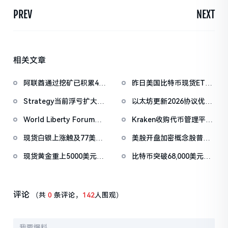
PREV
NEXT
相关文章
阿联酋通过挖矿已积累4.5
昨日美国比特币现货ETF
亿美元比特币
净流出1.33亿美元，以太
Strategy当前浮亏扩大至
以太坊更新2026协议优先
坊ETF净流出4180万美元
67亿美元
级：Glamsterdam升级拟
World Liberty Forum开
Kraken收购代币管理平台
于上半年进行
幕WLFI涨18%，Eric
Magna，IPO前持续扩张
现货白银上涨触及77美元/
美股开盘加密概念股普
Trump称加密仍处「起跑
版图
盎司，日内涨4.75%
跌，GEMI跌3.26%
线」
现货黄金重上5000美元/
比特币突破68,000美元，
盎司关口
以太坊突破2000美元
评论
（共
0
条评论，
142
人围观）