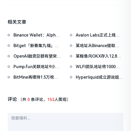
相关文章
Binance Wallet：Alpha
Avalon Labs正式上线
盲盒空投将于今日18时开
SuperEarn理财板块
Bitget「新春集九福」活
某地址从Binance提取
放申领，积分门槛242分
动加码，报名随机获取
1038万枚ASTER，价值
OpenAI融资总额有望突破
某鲸鱼向OKX存入12,840
USDT空投
722万美元
1000亿美元
枚ETH，约2535万美元
Pump.fun关联地址9小时
WLFI团队地址将1000万
前抛售价值455万美元
枚WLFI代币转入Binance
BitMine再增持1.5万枚
Hyperliquid成立游说组织
PUMP
ETH，今日已买入3.5万枚
「Hyperliquid Policy
Center」，将以2800万
美元HYPE作为启动资金
评论
（共
0
条评论，
152
人围观）