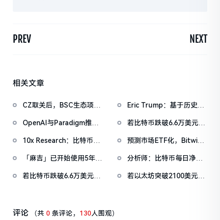
PREV
NEXT
相关文章
CZ取关后，BSC生态项目
Eric Trump：基于历史平
纷纷删除EnHeng相关活
均年涨幅70%，比特币将
OpenAI与Paradigm推出
若比特币跌破6.6万美元，
动推文
达100万美元
EVMbench，探索AI
主流CEX累计多单清算强
10x Research：比特币
预测市场ETF化，Bitwise
Agent在智能合约安全中
度将达9.57亿
ETF规模温和减少，仍由
推出6支美国大选主题预测
的应用
「麻吉」已开始使用5年前
分析师：比特币每日净买
中性和对冲头寸主导
市场式ETF
存款做多，或预示其可用
入量仍大于开采量，但科
若比特币跌破6.6万美元，
若以太坊突破2100美元，
资金捉襟见肘
技股下跌或将导致比特币
主流CEX累计多单清算强
主流CEX累计空单清算强
持续承压
度将达8.34亿
度将达8.96亿
评论
（共
0
条评论，
130
人围观）