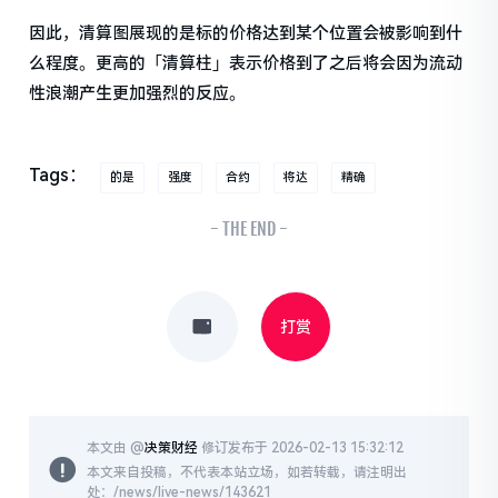
因此，清算图展现的是标的价格达到某个位置会被影响到什
么程度。更高的「清算柱」表示价格到了之后将会因为流动
性浪潮产生更加强烈的反应。
Tags：
的是
强度
合约
将达
精确
- THE END -
打赏
本文由 @
决策财经
修订发布于 2026-02-13 15:32:12
本文来自投稿，不代表本站立场，如若转载，请注明出
处：/news/live-news/143621