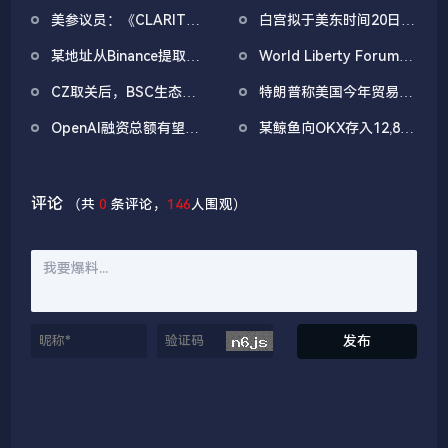
SuperEarn理财板块
净流出1.33亿美元，以太
美参议员：《CLARITY
白宫拟于美东时间20日上
坊ETF净流出4180万美元
法案》有望在4月前通过
午举办第三次稳定币收益
某地址从Binance提取
World Liberty Forum政
问题会议
1038万枚ASTER，价值
商巨头云集，重要观点汇
CZ取关后，BSC生态项
特朗普称美国今年贸易逆
722万美元
总
目纷纷删除EnHeng相关
差将数十年来首次逆转
OpenAI融资总额有望突
某鲸鱼向OKX存入12,840
活动推文
破1000亿美元
枚ETH，约2535万美元
评论
（共
0
条评论，
146
人围观）
发布