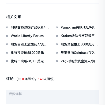
相关文章
阿联酋通过挖矿已积累4.5
Pump.fun关联地址9小时
亿美元比特币
前抛售价值455万美元
World Liberty Forum开
Kraken收购代币管理平台
PUMP
幕WLFI涨18%，Eric
Magna，IPO前持续扩张
现货白银上涨触及77美元/
现货黄金重上5000美元/
Trump称加密仍处「起跑
版图
盎司，日内涨4.75%
盎司关口
线」
比特币突破68,000美元，
贝莱德向Coinbase存入
以太坊突破2000美元
2,494.6枚BTC，价值约
比特币突破68,000美元，
24小时现货资金流入/流出
1.6839亿美元
24小时跌幅收窄至0.74%
榜：USD1净流入1.01亿美
元、ORCA净流出2257万
美元
评论
（共
0
条评论，
148
人围观）