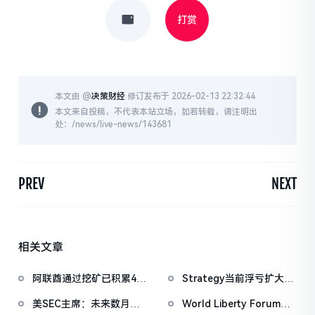
打赏
本文由 @
决策财经
修订发布于 2026-02-13 22:32:44
本文来自投稿，不代表本站立场，如若转载，请注明出
处：/news/live-news/143681
PREV
NEXT
相关文章
阿联酋通过挖矿已积累4.5
Strategy当前浮亏扩大至
亿美元比特币
67亿美元
美SEC主席：未来数月将
World Liberty Forum开