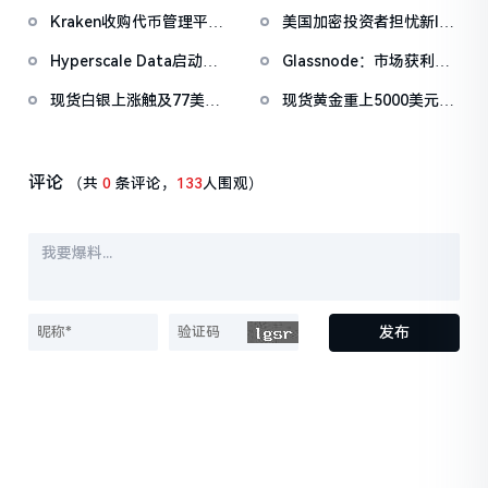
推出投资合约认定、代币
幕WLFI涨18%，Eric
Kraken收购代币管理平台
美国加密投资者担忧新IRS
化证券交易创新豁免等关
Trump称加密仍处「起跑
Magna，IPO前持续扩张
税务规则引发处罚
键举措
线」
Hyperscale Data启动战
Glassnode：市场获利了
版图
略白银储备计划，拟购买
结正在降温，但尚未进入
现货白银上涨触及77美元/
现货黄金重上5000美元/
10万盎司白银
恐慌性抛售区间
盎司，日内涨4.75%
盎司关口
评论
（共
0
条评论，
133
人围观）
发布