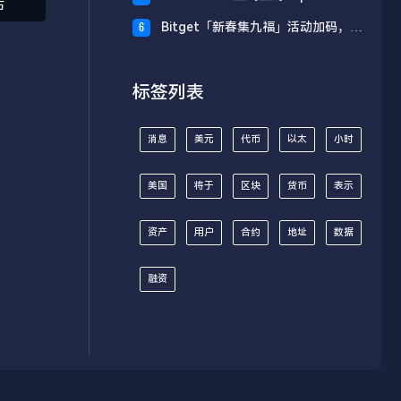
布
财板块
Bitget「新春集九福」活动加码，报
6
名随机获取USDT空投
标签列表
消息
美元
代币
以太
小时
美国
将于
区块
货币
表示
资产
用户
合约
地址
数据
融资