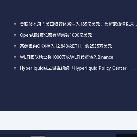
美联储本周向美国银行体系注入185亿美元，为新冠疫情以来
四大流动性注入
OpenAI融资总额有望突破1000亿美元
某鲸鱼向OKX存入12,840枚ETH，约2535万美元
WLFI团队地址将1000万枚WLFI代币转入Binance
Hyperliquid成立游说组织「Hyperliquid Policy Center」，
以2800万美元HYPE作为启动资金