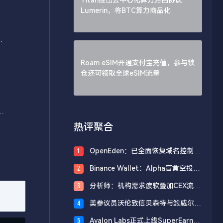
Lumerin，将BTC算力商品化
第
Roam eSIM开通支付宝充值，参与锁
仓还可领取全球eSIM流量
将
热评聚合
OpenEden：已全面恢复域名控制，
1
未影响资产与核心系统安全
Binance Wallet：Alpha盲盒空投将
2
于今日18时开放申领，积分门槛242
分析师：机构需求疲软叠加CEX流入
3
分
压力，比特币市场面临双重抛压
美参议员沃伦致信贝森特与鲍威尔，
4
反对用纳税人资金「救助」加密货币
Avalon Labs正式上线SuperEarn理
5
行业