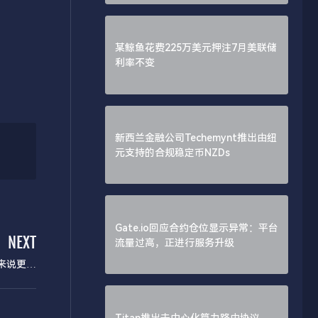
某鲸鱼花费225万美元押注7月美联储
利率不变
新西兰金融公司Techemynt推出由纽
元支持的合规稳定币NZDs
Gate.io回应合约仓位显示异常：平台
NEXT
流量过高，正进行服务升级
e来说更有
利
Titan推出去中心化算力路由协议