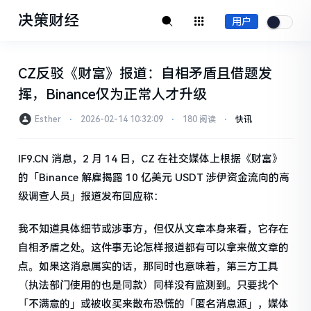
决策财经
用户
CZ反驳《财富》报道：自相矛盾且借题发
挥，Binance仅为正常人才升级
Esther
⋅
2026-02-14 10:32:09
⋅
180 阅读
⋅
快讯
IF9.CN 消息，2 月 14 日，CZ 在社交媒体上根据《财富》
的「Binance 解雇揭露 10 亿美元 USDT 涉伊资金流向的高
级调查人员」报道发布回应称：
我不知道具体细节或涉事方，但仅从文章本身来看，它存在
自相矛盾之处。这件事无论怎样报道都有可以拿来做文章的
点。如果这消息属实的话，那同时也意味着，第三方工具
（执法部门使用的也是同款）同样没有监测到。只要找个
「不满意的」或被收买来散布恐慌的「匿名消息源」，媒体