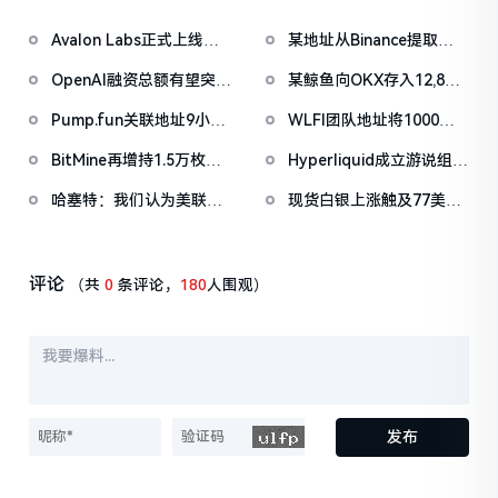
Avalon Labs正式上线
某地址从Binance提取
SuperEarn理财板块
1038万枚ASTER，价值
OpenAI融资总额有望突破
某鲸鱼向OKX存入12,840
722万美元
1000亿美元
枚ETH，约2535万美元
Pump.fun关联地址9小时
WLFI团队地址将1000万
前抛售价值455万美元
枚WLFI代币转入Binance
BitMine再增持1.5万枚
Hyperliquid成立游说组织
PUMP
ETH，今日已买入3.5万枚
「Hyperliquid Policy
哈塞特：我们认为美联储
现货白银上涨触及77美元/
Center」，将以2800万
还有很大的降息空间
盎司，日内涨4.75%
美元HYPE作为启动资金
评论
（共
0
条评论，
180
人围观）
发布