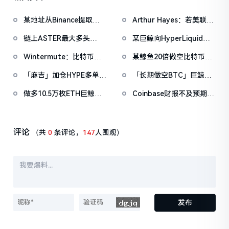
某地址从Binance提取
Arthur Hayes：若美联储
1038万枚ASTER，价值
转向宽松将加仓ZEC与
链上ASTER最大多头
某巨鲸向HyperLiquid存
722万美元
HYPE，HYPE或于7月前
「neoyokio.eth」持续滚
入3000万U，以3倍杠杆做
涨至150美元
Wintermute：比特币在
某鲸鱼20倍做空比特币并
仓，持仓规模已达1490万
多BTC
200周均线找到支撑，重
加仓以太坊空单，现浮盈
美元
「麻吉」加仓HYPE多单，
「长期做空BTC」巨鲸撤
启上行需宏观明朗
近150万美元
账户浮亏33万美元
销55,125美元「抄底」
做多10.5万枚ETH巨鲸已
Coinbase财报不及预期后
BTC限价买单
扭亏为盈，此前一度浮亏
股价反弹，抄底资金押注
超1000万美元
加密市场触底
评论
（共
0
条评论，
147
人围观）
发布