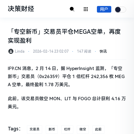
决策财经
用户
「专空新币」交易员平仓MEGA空单，再度
实现盈利
Linda
⋅
2026-02-14 23:02:07
⋅
147 阅读
⋅
快讯
IF9.CN 消息，2 月 14 日，据 HyperInsight 监测，「专空
新币」交易员（0x26359）平仓 1 倍杠杆 242,356 枚 MEG
A 空单，最终盈利 1.78 万美元。
此前，该交易员做空 MON、LIT 与 FOGO 总计获利 4.16 万
美元。
Tags：
交易员
新币
杠杆
做空
此前