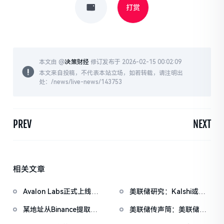
打赏
本文由 @
决策财经
修订发布于 2026-02-15 00:02:09
本文来自投稿，不代表本站立场，如若转载，请注明出
处：/news/live-news/143753
PREV
NEXT
相关文章
Avalon Labs正式上线
美联储研究：Kalshi或可
SuperEarn理财板块
成为更优的宏观预期衡量
某地址从Binance提取
美联储传声筒：美联储纪
工具
1038万枚ASTER，价值
要未明确通胀回归2%时间