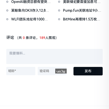
OpenAI融资总额有望突破
美联储纪要首提加息可
722万美元
表，反映其对通胀路径信
1000亿美元
能，委员会内部对利率走
心减弱
某鲸鱼向OKX存入12,840
Pump.fun关联地址9小时
向分歧显著
枚ETH，约2535万美元
前抛售价值455万美元
WLFI团队地址将1000万
BitMine再增持1.5万枚
PUMP
枚WLFI代币转入Binance
ETH，今日已买入3.5万枚
评论
（共
0
条评论，
189
人围观）
发布