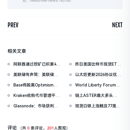
处：/news/live-news/143783
PREV
NEXT
相关文章
阿联酋通过挖矿已积累4.5
昨日美国比特币现货ETF
亿美元比特币
净流出1.33亿美元，以太
美联储传声筒：美联储纪
以太坊更新2026协议优先
坊ETF净流出4180万美元
要未明确通胀回归2%时间
级：Glamsterdam升级拟
Base将脱离Optimism生
World Liberty Forum开
表，反映其对通胀路径信
于上半年进行
态，并转向自主统一技术
幕WLFI涨18%，Eric
心减弱
Kraken收购代币管理平台
链上ASTER最大多头
栈
Trump称加密仍处「起跑
Magna，IPO前持续扩张
「neoyokio.eth」持续滚
线」
Glassnode：市场获利了
现货白银上涨触及77美元/
版图
仓，持仓规模已达1490万
结正在降温，但尚未进入
盎司，日内涨4.75%
美元
恐慌性抛售区间
评论
（共
0
条评论，
201
人围观）