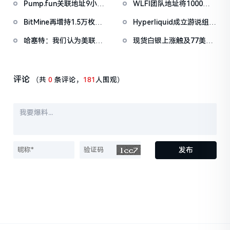
Pump.fun关联地址9小时
WLFI团队地址将1000万
前抛售价值455万美元
枚WLFI代币转入Binance
BitMine再增持1.5万枚
Hyperliquid成立游说组织
PUMP
ETH，今日已买入3.5万枚
「Hyperliquid Policy
哈塞特：我们认为美联储
现货白银上涨触及77美元/
Center」，将以2800万
还有很大的降息空间
盎司，日内涨4.75%
美元HYPE作为启动资金
评论
（共
0
条评论，
181
人围观）
发布