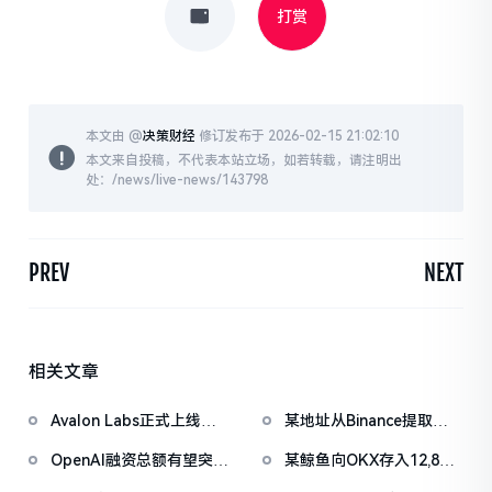
打赏
本文由 @
决策财经
修订发布于 2026-02-15 21:02:10
本文来自投稿，不代表本站立场，如若转载，请注明出
处：/news/live-news/143798
PREV
NEXT
相关文章
Avalon Labs正式上线
某地址从Binance提取
SuperEarn理财板块
1038万枚ASTER，价值
OpenAI融资总额有望突破
某鲸鱼向OKX存入12,840
722万美元
1000亿美元
枚ETH，约2535万美元