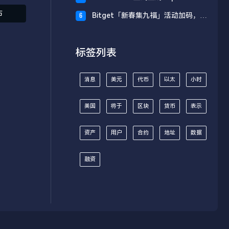
财板块
布
Bitget「新春集九福」活动加码，报
6
名随机获取USDT空投
标签列表
消息
美元
代币
以太
小时
美国
将于
区块
货币
表示
资产
用户
合约
地址
数据
融资