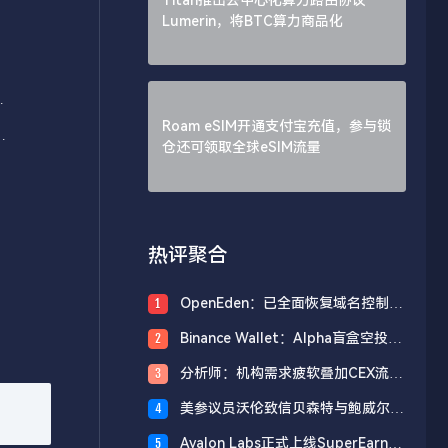
Lumerin，将BTC算力商品化
出
Roam eSIM开通支付宝充值，参与锁
进
仓还可领取全球eSIM流量
热评聚合
OpenEden：已全面恢复域名控制，
1
未影响资产与核心系统安全
Binance Wallet：Alpha盲盒空投将
2
于今日18时开放申领，积分门槛242
分析师：机构需求疲软叠加CEX流入
3
分
压力，比特币市场面临双重抛压
美参议员沃伦致信贝森特与鲍威尔，
4
反对用纳税人资金「救助」加密货币
Avalon Labs正式上线SuperEarn理
5
行业