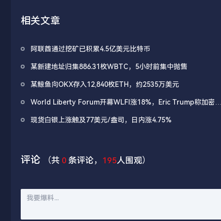
相关文章
阿联酋通过挖矿已积累4.5亿美元比特币
某新建地址归集886.31枚WBTC，5小时前集中抛售
某鲸鱼向OKX存入12,840枚ETH，约2535万美元
World Liberty Forum开幕WLFI涨18%，Eric Trump称加密
处「起跑线」
现货白银上涨触及77美元/盎司，日内涨4.75%
评论
（共
0
条评论，
195
人围观）