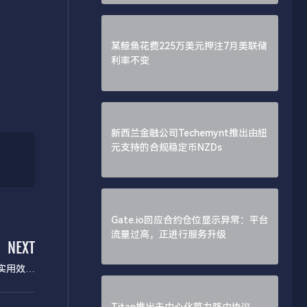
某鲸鱼花费225万美元押注7月美联储
利率不变
新西兰金融公司Techemynt推出由纽
元支持的合规稳定币NZDs
Gate.io回应合约仓位显示异常：平台
流量过高，正进行服务升级
NEXT
实用效能
支撑
Titan推出去中心化算力路由协议