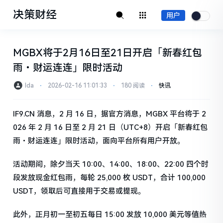
决策财经
用户
MGBX将于2月16日至21日开启「新春红包
雨・财运连连」限时活动
Ida
⋅
2026-02-16 11:01:33
⋅
180 阅读
⋅
快讯
IF9.CN 消息，2 月 16 日，据官方消息，MGBX 平台将于 2
026 年 2 月 16 日至 2 月 21 日（UTC+8）开启「新春红包
雨・财运连连」限时活动，面向平台所有用户开放。
活动期间，除夕当天 10:00、14:00、18:00、22:00 四个时
段发放现金红包雨，每轮 25,000 枚 USDT，合计 100,000
USDT，领取后可直接用于交易或提现。
此外，正月初一至初五每日 15:00 发放 10,000 美元等值热