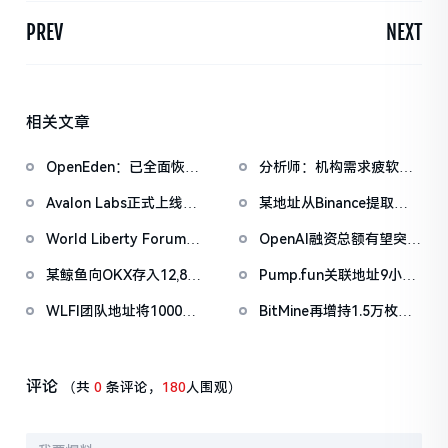
PREV
NEXT
相关文章
OpenEden：已全面恢复
分析师：机构需求疲软叠
域名控制，未影响资产与
加CEX流入压力，比特币
Avalon Labs正式上线
某地址从Binance提取
核心系统安全
市场面临双重抛压
SuperEarn理财板块
1038万枚ASTER，价值
World Liberty Forum政
OpenAI融资总额有望突破
722万美元
商巨头云集，重要观点汇
1000亿美元
某鲸鱼向OKX存入12,840
Pump.fun关联地址9小时
总
枚ETH，约2535万美元
前抛售价值455万美元
WLFI团队地址将1000万
BitMine再增持1.5万枚
PUMP
枚WLFI代币转入Binance
ETH，今日已买入3.5万枚
评论
（共
0
条评论，
180
人围观）