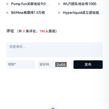
1000亿美元
枚ETH，约2535万美元
Pump.fun关联地址9小时
WLFI团队地址将1000万
前抛售价值455万美元
枚WLFI代币转入Binance
BitMine再增持1.5万枚
Hyperliquid成立游说组织
PUMP
ETH，今日已买入3.5万枚
「Hyperliquid Policy
Center」，将以2800万
美元HYPE作为启动资金
评论
（共
0
条评论，
180
人围观）
发布