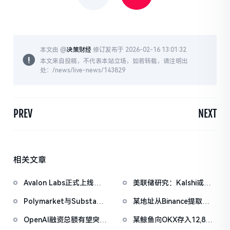
本文由 @
决策财经
修订发布于 2026-02-16 13:01:32
本文来自投稿，不代表本站立场，如若转载，请注明出
处：/news/live-news/143829
PREV
NEXT
相关文章
Avalon Labs正式上线
美联储研究：Kalshi或可
SuperEarn理财板块
成为更优的宏观预期衡量
Polymarket与Substack
某地址从Binance提取
工具
达成独家合作，整合市场
1038万枚ASTER，价值
OpenAI融资总额有望突破
某鲸鱼向OKX存入12,840
数据至新闻内容
722万美元