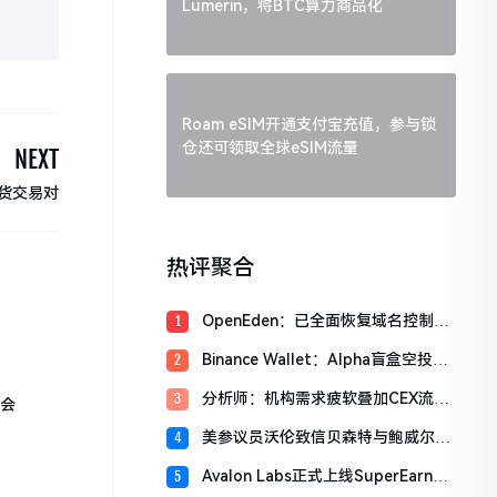
Lumerin，将BTC算力商品化
Roam eSIM开通支付宝充值，参与锁
仓还可领取全球eSIM流量
NEXT
现货交易对
热评聚合
OpenEden：已全面恢复域名控制，
1
未影响资产与核心系统安全
Binance Wallet：Alpha盲盒空投将
2
于今日18时开放申领，积分门槛242
分析师：机构需求疲软叠加CEX流入
3
分
证会
压力，比特币市场面临双重抛压
美参议员沃伦致信贝森特与鲍威尔，
4
反对用纳税人资金「救助」加密货币
Avalon Labs正式上线SuperEarn理
5
行业