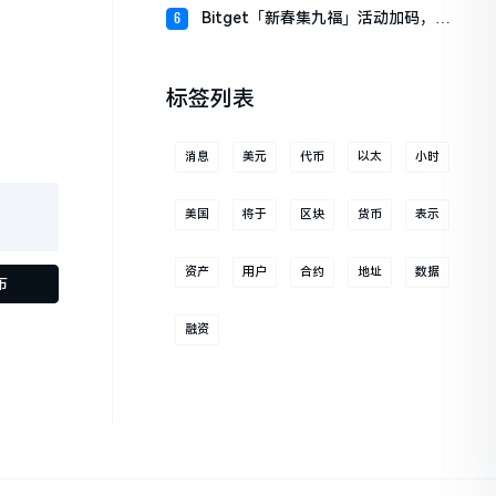
财板块
Bitget「新春集九福」活动加码，报
6
名随机获取USDT空投
标签列表
消息
美元
代币
以太
小时
美国
将于
区块
货币
表示
资产
用户
合约
地址
数据
布
融资