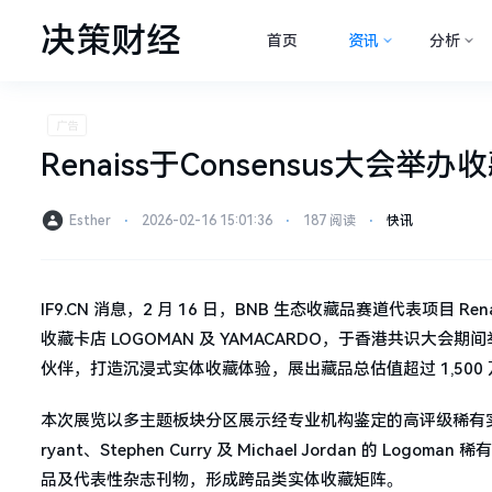
决策财经
首页
资讯
分析
Renaiss于Consensus大会
Esther
⋅
2026-02-16 15:01:36
⋅
187 阅读
⋅
快讯
IF9.CN 消息，2 月 16 日，BNB 生态收藏品赛道代表项目 Renaiss
收藏卡店 LOGOMAN 及 YAMACARDO，于香港共识
伙伴，打造沉浸式实体收藏体验，展出藏品总估值超过 1,500
本次展览以多主题板块分区展示经专业机构鉴定的高评级稀有实
ryant、Stephen Curry 及 Michael Jordan 的
品及代表性杂志刊物，形成跨品类实体收藏矩阵。