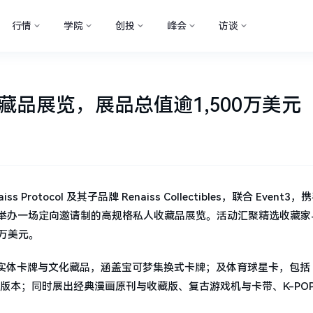
行情
学院
创投
峰会
访谈
举办收藏品展览，展品总值逾1,500万美元
 Protocol 及其子品牌 Renaiss Collectibles，联合 Event3
大会期间举办一场定向邀请制的高规格私人收藏品展览。活动汇聚精选收藏
 万美元。
体卡牌与文化藏品，涵盖宝可梦集换式卡牌；及体育球星卡，包括 Ko
 Logoman 稀有版本；同时展出经典漫画原刊与收藏版、复古游戏机与卡带、K-PO