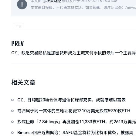
本文由 @
决策财经
修订发布于 2026-02-16 15:01:36
本文来自投稿，不代表本站立场，如若转载，请注明出处：/news/live
PREV
CZ：缺乏交易隐私是加密货币成为主流支付手段的最后一个主要
相关文章
CZ：日均超20场会议与通话忙碌却充实，成就感难以言表
或归属于同一实体的三地址花费1310万美元抄底5970枚ETH
抄底巨鲸「7 Siblings」再度加仓11,333枚ETH，约2613万美元
Binance回应近期舆论：SAFU基金将转为比特币储备，披露风