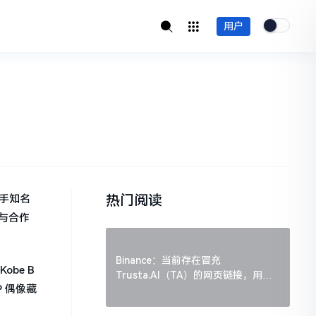
用户
热门阅读
，携手知名
家与合作
Binance：当前存在冒充
be B
Trusta.AI（TA）的网页链接，用户
P 偶像藏
需谨慎辨别