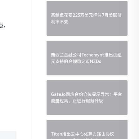
某鲸鱼花费225万美元押注7月美联储
利率不变
点。
新西兰金融公司Techemynt推出由纽
元支持的合规稳定币NZDs
Gate.io回应合约仓位显示异常：平台
流量过高，正进行服务升级
Titan推出去中心化算力路由协议