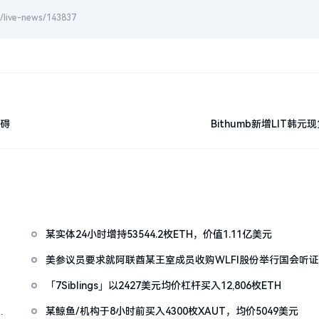
-news/143837
障碍
Bithumb新增LIT韩元
某实体24小时增持53544.2枚ETH，价值1.11亿美元
美参议员要求就阿联酋某王室成员收购WLFI股份举行国会听
「7Siblings」以2427美元均价杠杆买入12,806枚ETH
控
某鲸鱼/机构于8小时前买入4300枚XAUT，均价5049美元