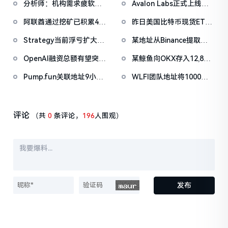
分析师：机构需求疲软叠
Avalon Labs正式上线
加CEX流入压力，比特币
SuperEarn理财板块
阿联酋通过挖矿已积累4.5
昨日美国比特币现货ETF
市场面临双重抛压
亿美元比特币
净流出1.33亿美元，以太
Strategy当前浮亏扩大至
某地址从Binance提取
坊ETF净流出4180万美元
67亿美元
1038万枚ASTER，价值
OpenAI融资总额有望突破
某鲸鱼向OKX存入12,840
722万美元
1000亿美元
枚ETH，约2535万美元
Pump.fun关联地址9小时
WLFI团队地址将1000万
前抛售价值455万美元
枚WLFI代币转入Binance
PUMP
评论
（共
0
条评论，
196
人围观）
发布