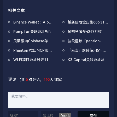
相关文章
Binance Wallet：Alpha
某新建地址归集886.31枚
盲盒空投将于今日18时开
WBTC，5小时前集中抛
Pump.fun关联地址9小时
某鲸鱼做多4247万枚
放申领，积分门槛242分
售
前抛售价值455万美元
WLFI已扭亏为盈，此前
贝莱德向Coinbase存入
波段巨鲸「pension-
PUMP
一度浮亏超100万美元
2,494.6枚BTC，价值约
usdt.eth」止盈BTC多
Phantom推出MCP服务
「麻吉」继续使用5年前
1.6839亿美元
单，此前规模约6700万
器，支持AI自主签署交
存款加仓做多，总仓位超
美元
WLFI项目地址过去11小
K3 Capital关联地址从
易、报价互换、转移代币
1600万美元
时从Binance提币3.13亿
Binance提币2万枚ETH
枚WLFI
评论
（共
0
条评论，
192
人围观）
发布