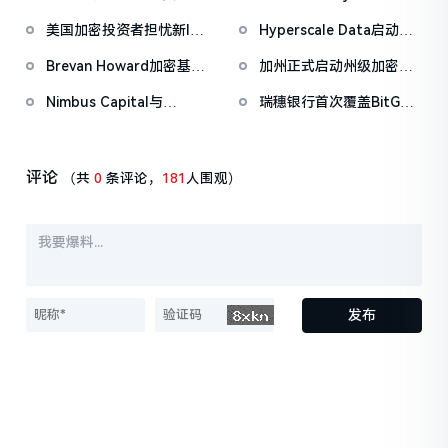
希望通过稳定币空投推动
化证券交易创新豁免等关
锁外国加密交易平台，推
幕WLFI涨18%，Eric
使用
键举措
美国加密投资者担忧新IRS
Hyperscale Data启动战
动本地平台发展
Trump称加密仍处「起跑
税务规则引发处罚
略白银储备计划，拟购买
线」
Brevan Howard加密基金
加州正式启动州级加密牌
10万盎司白银
2025年亏损近30%，创成
照制度，要求企业2026年
Nimbus Capital与
瑞穗银行首次覆盖BitGo
立以来最差年度表现
7月前完成DFAL合规
Chimera Wallet达成1500
给予「跑赢大盘」评级，
万美元战略合作，拓展比
目标价较现价仍有70%上
特币DeFi基础设施
涨空间
评论
（共
0
条评论，
181
人围观）
发布