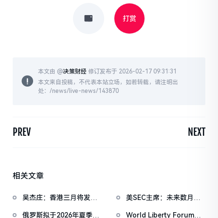
打赏
本文由 @
决策财经
修订发布于 2026-02-17 09:31:31
本文来自投稿，不代表本站立场，如若转载，请注明出
处：/news/live-news/143870
PREV
NEXT
相关文章
吴杰庄：香港三月将发放
美SEC主席：未来数月将
首批稳定币发行人牌照，
推出投资合约认定、代币
俄罗斯拟于2026年夏季封
World Liberty Forum开