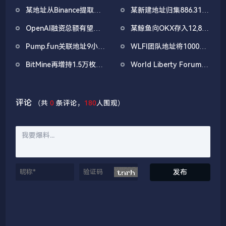
SuperEarn理财板块
4.5亿美元比特币
某地址从Binance提取
某新建地址归集886.31枚
1038万枚ASTER，价值
WBTC，5小时前集中抛
OpenAI融资总额有望突
某鲸鱼向OKX存入12,840
722万美元
售
破1000亿美元
枚ETH，约2535万美元
Pump.fun关联地址9小时
WLFI团队地址将1000万
前抛售价值455万美元
枚WLFI代币转入Binance
BitMine再增持1.5万枚
World Liberty Forum开
PUMP
ETH，今日已买入3.5万
幕WLFI涨18%，Eric
枚
Trump称加密仍处「起跑
线」
评论
（共
0
条评论，
180
人围观）
发布