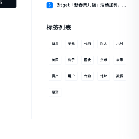
财板块
布
Bitget「新春集九福」活动加码，报
6
名随机获取USDT空投
标签列表
消息
美元
代币
以太
小时
美国
将于
区块
货币
表示
资产
用户
合约
地址
数据
融资