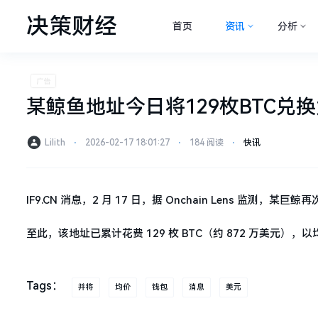
决策财经
首页
资讯
分析
某鲸鱼地址今日将129枚BTC兑换为
Lilith
⋅
2026-02-17 18:01:27
⋅
184 阅读
⋅
快讯
IF9.CN 消息，2 月 17 日，据 Onchain Lens 监测，某巨鲸再
至此，该地址已累计花费 129 枚 BTC（约 872 万美元），以均价
Tags：
并将
均价
钱包
消息
美元