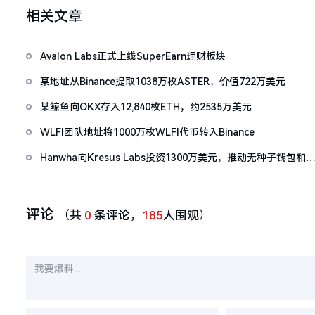
相关文章
Avalon Labs正式上线SuperEarn理财板块
某地址从Binance提取1038万枚ASTER，价值722万美元
某鲸鱼向OKX存入12,840枚ETH，约2535万美元
WLFI团队地址将1000万枚WLFI代币转入Binance
Hanwha向Kresus Labs投资1300万美元，推动无种子钱包和
RWA代币化
评论
（共
0
条评论，
185
人围观）