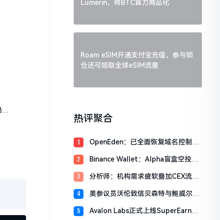
Lumerin，将BTC算力商品化
Roam eSIM开通支付宝充值，参与锁
仓还可领取全球eSIM流量
仍处
热评聚合
OpenEden：已全面恢复域名控制，
1
未影响资产与核心系统安全
Binance Wallet：Alpha盲盒空投将
2
于今日18时开放申领，积分门槛242
分析师：机构需求疲软叠加CEX流入
3
分
压力，比特币市场面临双重抛压
美参议员沃伦致信贝森特与鲍威尔，
4
反对用纳税人资金「救助」加密货币
Avalon Labs正式上线SuperEarn理
5
行业