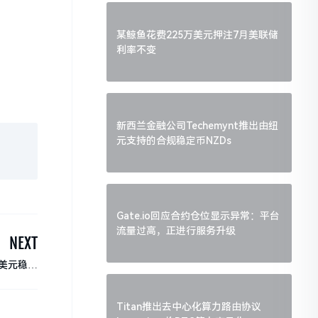
某鲸鱼花费225万美元押注7月美联储
利率不变
新西兰金融公司Techemynt推出由纽
元支持的合规稳定币NZDs
Gate.io回应合约仓位显示异常：平台
流量过高，正进行服务升级
NEXT
美元稳定
币的影响
Titan推出去中心化算力路由协议