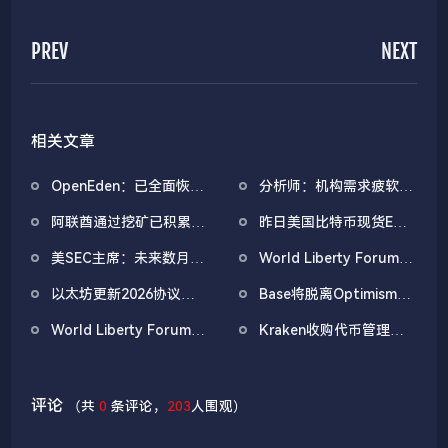
PREV
NEXT
相关文章
OpenEden：已全面恢复
分析师：机构需求疲软叠
域名控制，未影响资产与
加CEX流入压力，比特币
阿联酋通过挖矿已积累
昨日美国比特币现货ETF
核心系统安全
市场面临双重抛压
4.5亿美元比特币
净流出1.33亿美元，以太
美SEC主席：未来数月将
World Liberty Forum政
坊ETF净流出4180万美元
推出投资合约认定、代币
商巨头云集，重要观点汇
以太坊更新2026协议优
Base将脱离Optimism生
化证券交易创新豁免等关
总
先级：Glamsterdam升
态，并转向自主统一技术
键举措
World Liberty Forum开
Kraken收购代币管理平
级拟于上半年进行
栈
幕WLFI涨18%，Eric
台Magna，IPO前持续扩
Trump称加密仍处「起跑
张版图
线」
评论
（共
0
条评论，
203
人围观）