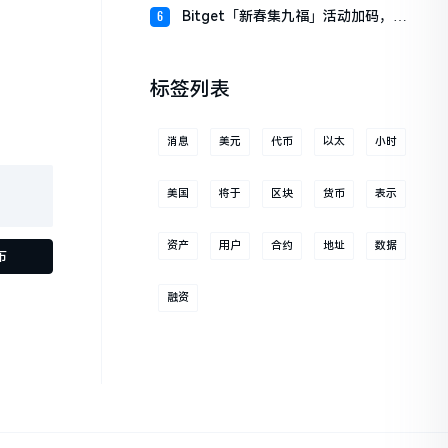
财板块
Bitget「新春集九福」活动加码，报
6
名随机获取USDT空投
标签列表
消息
美元
代币
以太
小时
美国
将于
区块
货币
表示
资产
用户
合约
地址
数据
布
融资