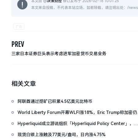
本文由 @
决策财经
修订发布于 2026-02-18 10:01:25
本文来自投稿，不代表本站立场，如若转载，请注明出处：/news/live
PREV
三家日本证券巨头表示考虑进军加密货币交易业务
相关文章
阿联酋通过挖矿已积累4.5亿美元比特币
World Liberty Forum开幕WLFI涨18%，Eric Trump称加密
「起跑线」
Hyperliquid成立游说组织「Hyperliquid Policy Center」，将
以2800万美元HYPE作为启动资金
现货白银上涨触及77美元/盎司，日内涨4.75%