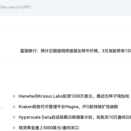
-news/143951
富国银行：预计巨额退税将提振比特币价格，3月底前将有15
资金
Hanwha向Kresus Labs投资1300万美元，推动无种子钱包和
RWA代币化
仍处
Kraken收购代币管理平台Magna，IPO前持续扩张版图
Hyperscale Data启动战略白银储备计划，拟购买10万盎司白
现货黄金重上5000美元/盎司关口