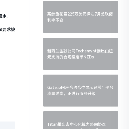
某鲸鱼花费225万美元押注7月美联储
缩水。
利率不变
告仅要求披
新西兰金融公司Techemynt推出由纽
元支持的合规稳定币NZDs
Gate.io回应合约仓位显示异常：平台
流量过高，正进行服务升级
Titan推出去中心化算力路由协议