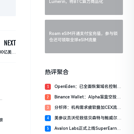
Lumerin，将BTC算力商品化
Roam eSIM开通支付宝充值，参与锁
仓还可领取全球eSIM流量
NEXT
00亿美元
流入市场
热评聚合
OpenEden：已全面恢复域名控制，
1
未影响资产与核心系统安全
Binance Wallet：Alpha盲盒空投将
2
于今日18时开放申领，积分门槛242
分析师：机构需求疲软叠加CEX流入
3
分
压力，比特币市场面临双重抛压
美参议员沃伦致信贝森特与鲍威尔，
4
银
反对用纳税人资金「救助」加密货币
Avalon Labs正式上线SuperEarn理
5
行业