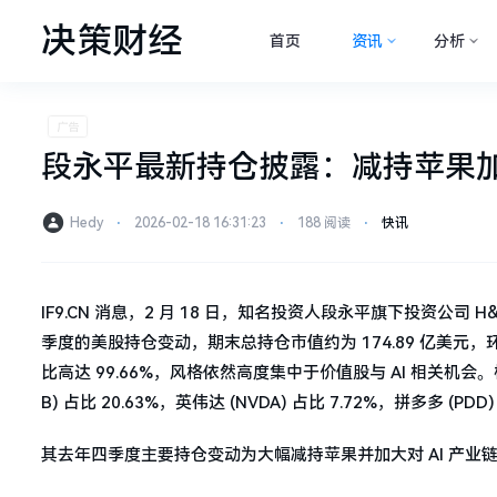
决策财经
首页
资讯
分析
段永平最新持仓披露：减持苹果加大
Hedy
⋅
2026-02-18 16:31:23
⋅
188 阅读
⋅
快讯
IF9.CN 消息，2 月 18 日，知名投资人段永平旗下投资公司 H&H In
季度的美股持仓变动，期末总持仓市值约为 174.89 亿美元，环比
比高达 99.66%，风格依然高度集中于价值股与 AI 相关机会。核心
B) 占比 20.63%，英伟达 (NVDA) 占比 7.72%，拼多多 (PDD)
其去年四季度主要持仓变动为大幅减持苹果并加大对 AI 产业