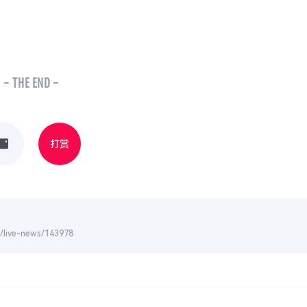
- THE END -
打赏
-news/143978