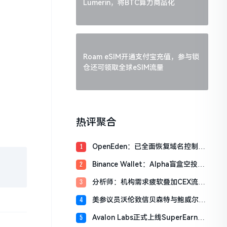
Lumerin，将BTC算力商品化
Roam eSIM开通支付宝充值，参与锁
仓还可领取全球eSIM流量
热评聚合
OpenEden：已全面恢复域名控制，
1
未影响资产与核心系统安全
Binance Wallet：Alpha盲盒空投将
2
于今日18时开放申领，积分门槛242
分析师：机构需求疲软叠加CEX流入
3
分
压力，比特币市场面临双重抛压
美参议员沃伦致信贝森特与鲍威尔，
4
反对用纳税人资金「救助」加密货币
Avalon Labs正式上线SuperEarn理
5
行业