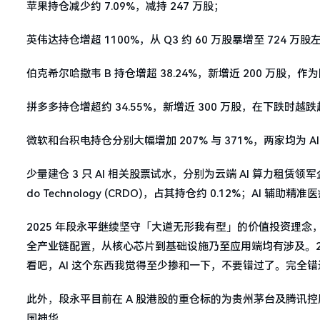
苹果持仓减少约 7.09%，减持 247 万股；
英伟达持仓增超 1100%，从 Q3 约 60 万股暴增至 724
伯克希尔哈撒韦 B 持仓增超 38.24%，新增近 200 万股，
拼多多持仓增超约 34.55%，新增近 300 万股，在下跌时
微软和台积电持仓分别大幅增加 207% 与 371%，两家均为 A
少量建仓 3 只 AI 相关股票试水，分别为云端 AI 算力租赁领军企业
do Technology (CRDO)，占其持仓约 0.12%；AI 辅助精准医
2025 年段永平继续坚守「大道无形我有型」的价值投资理念，
全产业链配置，从核心芯片到基础设施乃至应用端均有涉及。20
看吧，AI 这个东西我觉得至少掺和一下，不要错过了。完全
此外，段永平目前在 A 股港股的重仓标的为贵州茅台及腾讯控股，并
国神华。