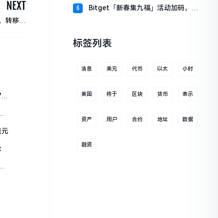
财板块
NEXT
Bitget「新春集九福」活动加码，报
6
名随机获取USDT空投
换、转移代
币
标签列表
消息
美元
代币
以太
小时
美国
将于
区块
货币
表示
00
资产
用户
合约
地址
数据
美元
融资
仓
、