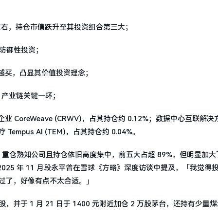
 万股左右，持仓市值跃升至其投资组合第三大；
作为防御性投资；
越跌越买，凸显其价值投资理念；
I 产业链关键一环；
 CoreWeave (CRWV)，占其持仓约 0.12%；数据中心互联解决方
疗 Tempus AI (TEM)，占其持仓约 0.04%。
重仓熟知公司且持仓依旧高度集中，前五大占超 89%，但明显加大了
25 年 11 月段永平曾在雪球《方略》深度访谈中提及，「我觉得
错过了，好像有点不太合适。」
于 1 月 21 日于 1400 元附近加仓 2 万股茅台，还持有少量