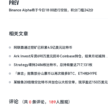
PREV
Binance Alpha将于今日18:00进行空投，积分门槛242分
相关文章
阿联酋通过挖矿已积累4.5亿美元比特币
Ark Invest斥资690万美元回补Coinbase持仓，结束月初减持
作
Strategy增持2486枚比特币，总持有量达717,131枚
「麻吉」抛售部分山寨币以再次做多BTC、ETH和HYPE
某鲸鱼20倍做空比特币并加仓以太坊空单，现浮盈近150万美元
评论
（共
0
条评论，
189
人围观）