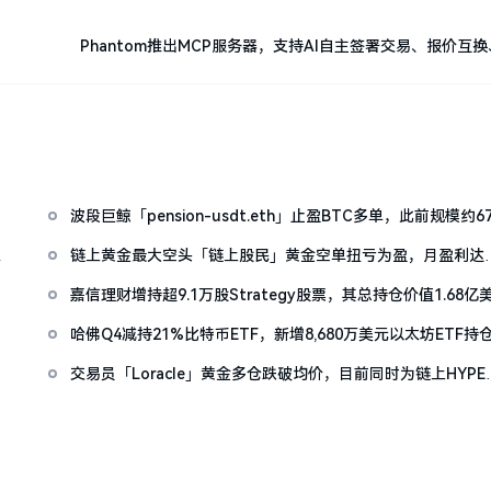
Phantom推出MCP服务器，支持AI自主签署交易、报价互
波段巨鲸「pension-usdt.eth」止盈BTC多单，此前规模约67
万美元
操
链上黄金最大空头「链上股民」黄金空单扭亏为盈，月盈利达
1540万美元
嘉信理财增持超9.1万股Strategy股票，其总持仓价值1.68亿
哈佛Q4减持21%比特币ETF，新增8,680万美元以太坊ETF持
交易员「Loracle」黄金多仓跌破均价，目前同时为链上HYPE
PAXG、ZEC最大多头