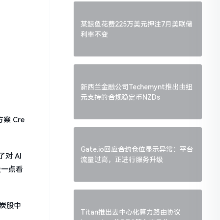
某鲸鱼花费225万美元押注7月美联储
利率不变
新西兰金融公司Techemynt推出由纽
元支持的合规稳定币NZDs
案 Cre
Gate.io回应合约仓位显示异常：平台
对 AI
流量过高，正进行服务升级
投一点看
煤炭股中
Titan推出去中心化算力路由协议