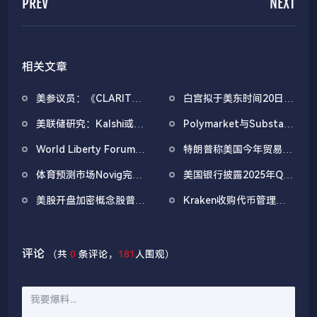
PREV
NEXT
相关文章
美参议员：《CLARITY
白宫拟于美东时间20日上
法案》有望在4月前通过
午举办第三次稳定币收益
美联储研究：Kalshi或可
Polymarket与Substack
问题会议
成为更优的宏观预期衡量
达成独家合作，整合市场
World Liberty Forum政
特朗普称美国今年贸易逆
工具
数据至新闻内容
商巨头云集，重要观点汇
差将数十年来首次逆转
体育预测市场Novig完成
美国银行披露2025年Q4
总
7500万美元B轮融资，
持有3,162,085股
美股开盘加密概念股普
Kraken收购代币管理公
Pantera Capital领投
BMNR，持股增幅达
跌，GEMI跌3.26%
司Magna，为其IPO做准
1668%
备
评论
（共
0
条评论，
181
人围观）