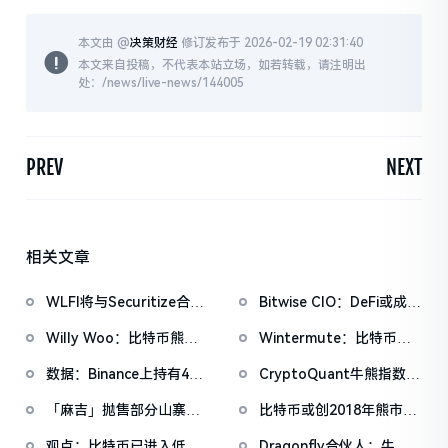
本文由 @
决策财经
修订发布于 2026-02-19 02:31:40
本文来自投稿，不代表本站立场，如若转载，请注明出
处：/news/live-news/144005
PREV
NEXT
相关文章
WLFI将与Securitize合
Bitwise CIO：DeFi或成走
作，对马尔代夫特朗普国
出熊市关键力量，Saylor
Willy Woo：比特币熊市
Wintermute：比特币在
际酒店及度假村进行代币
称「比特币之春将至」
即将步入第二阶段，流动
200周均线找到支撑，重
化
数据：Binance上持有475
CryptoQuant牛熊指数创
性好转仍需等待
启上行需宏观明朗
亿美元稳定币，占据所有
FTX崩盘以来新低，但仍
「麻吉」抛售部分山寨币
比特币或创2018年熊市以
CEX稳定币流动性的65%
未达「极端熊市」区间
以再次做多BTC、ETH和
来最长连跌纪录，跌幅逼
观点：比特币已进入低估
Dragonfly合伙人：牛市