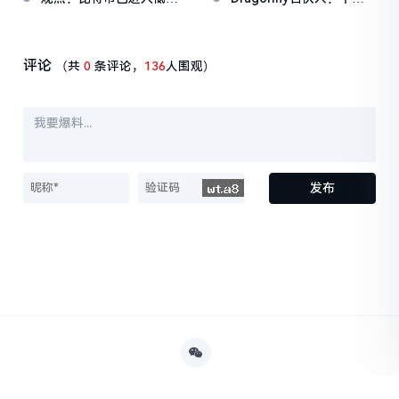
HYPE
近历史极值
值区间，币价将迎数月横
或熊市发币并无显著差
盘
异，SOL就是最好的案例
评论
（共
0
条评论，
136
人围观）
发布
Powered By
决策财经
京ICP1234567-2号
京公网安备