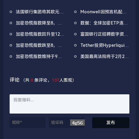
法国银行集团将其欧元稳
Moonwell因预言机配置
定币EURCV扩展至XRP
错误导致约178万美元坏
加密恐慌指数降至8，市
数据：全球加密ETP连续
Ledger
账
场「极度恐慌」情绪加深
第四周净流出，四周累计
加密恐慌指数回升至12，
富国银行正招聘数字资产
撤资37.4亿美元
市场仍处于「极度恐慌」
服务主管
加密恐慌指数跌至8，市
Tether投资Hyperliquid
状态
场冷清依旧
移动端入口Dreamcash
加密恐慌指数维持于9，
美国最高法院将于2月20
母公司
市场仍处于「极度恐慌」
日就特朗普关税案公布意
状态
见
评论
（共
0
条评论，
137
人围观）
发布