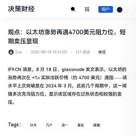
决策财经
用户
观点：以太坊涨势再遇4700美元阻力位，短
期卖压显现
Zoe
⋅
2025-08-18 16:33:00
⋅
151 阅读
⋅
快讯
IF9.CN 消息，8 月 18 日，glassnode 发文表示，以太坊的
涨势再次在 +1σ 实际活跃价格（约 4700 美元）遇阻——该
水平上次突破是在 2024 年 3 月。此前几个周期中，这一阈
值多次充当阻力位，显示该区域存在过热状态和较强的卖
压。
Tags：
以太
几个
这一
是在
阈值