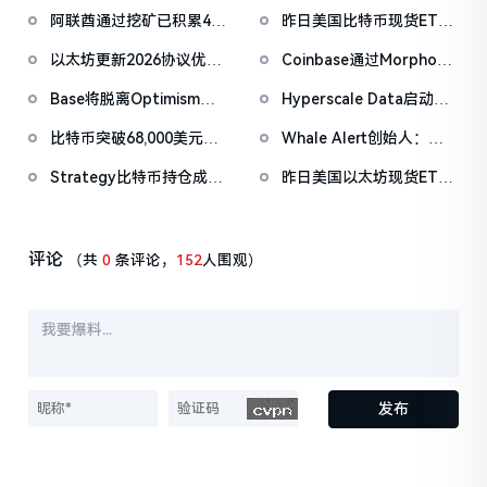
阿联酋通过挖矿已积累4.5
昨日美国比特币现货ETF
亿美元比特币
净流出1.33亿美元，以太
以太坊更新2026协议优先
Coinbase通过Morpho扩
坊ETF净流出4180万美元
级：Glamsterdam升级拟
展链上借贷抵押资产，新
Base将脱离Optimism生
Hyperscale Data启动战
于上半年进行
增XRP、DOGE、ADA与
态，并转向自主统一技术
略白银储备计划，拟购买
LTC
比特币突破68,000美元，
Whale Alert创始人：
栈
10万盎司白银
以太坊突破2000美元
BTC潜在盈利水平回落至
Strategy比特币持仓成本
昨日美国以太坊现货ETF
2023年底，或临近三年盈
近两年半以来首次下降
净流入4860万美元
利周期拐点
评论
（共
0
条评论，
152
人围观）
发布