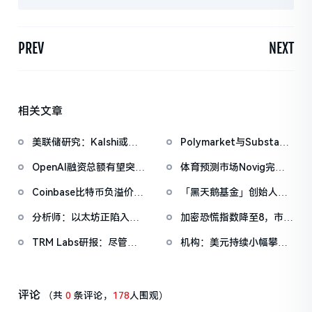
PREV
NEXT
相关文章
美联储研究：Kalshi或可
Polymarket与Substack
成为更优的宏观预期衡量
达成独家合作，整合市场
OpenAI融资总额有望突破
体育预测市场Novig完成
工具
数据至新闻内容
1000亿美元
7500万美元B轮融资，
Coinbase比特币负溢价已
「黑天鹅基金」创始人：
Pantera Capital领投
持续34日，暂
美股多年上涨态势远未结
分析师：以太坊正陷入
加密恐慌指数降至8，市场
报-0.0545%
束，标普500将涨至8000
「两种叙事之间的困
「极度恐慌」情绪加深
点甚至更高
TRM Labs研报：尽管遭
机构：美元持续小幅攀
境」，质押将以太坊ETF
主流交易平台下架，门罗
升，无视市场对美联储约
的本质改为生息产品
币网络活跃度不降反升
三次降息的预期
评论
（共
0
条评论，
178
人围观）