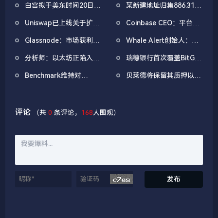
白宫拟于美东时间20日上
某新建地址归集886.31枚
午举办第三次稳定币收益
WBTC，5小时前集中抛
Uniswap已上线关于扩大
Coinbase CEO：平台仍
问题会议
售
协议费的提案
被低估，加密行业正在直
Glassnode：市场获利了
Whale Alert创始人：
接颠覆华尔街
结正在降温，但尚未进入
BTC潜在盈利水平回落至
分析师：以太坊正陷入
瑞穗银行首次覆盖BitGo
恐慌性抛售区间
2023年底，或临近三年
「两种叙事之间的困
给予「跑赢大盘」评级，
盈利周期拐点
Benchmark维持对
贝莱德将保留其质押以太
境」，质押将以太坊ETF
目标价较现价仍有70%上
Metaplanet的「买入」
坊ETF质押收益的18%
的本质改为生息产品
涨空间
评级，但目标价下调超
50%
评论
（共
0
条评论，
168
人围观）
发布