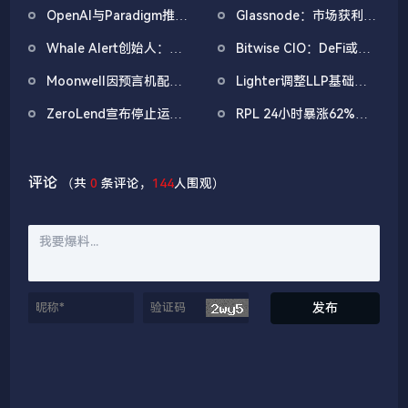
午举办第三次稳定币收益
坛提交恢复计划并启动部
OpenAI与Paradigm推出
Glassnode：市场获利了
问题会议
分赔偿
EVMbench，探索AI
结正在降温，但尚未进入
Whale Alert创始人：
Bitwise CIO：DeFi或成
Agent在智能合约安全中
恐慌性抛售区间
BTC潜在盈利水平回落至
走出熊市关键力量，
的应用
Moonwell因预言机配置
Lighter调整LLP基础设
2023年底，或临近三年
Saylor称「比特币之春将
错误导致约178万美元坏
施，以便为新上线市场提
盈利周期拐点
至」
ZeroLend宣布停止运
RPL 24小时暴涨62%，
账
供更多流动性
营，已将多数市场LTV下
将迎来最大规模协议升级
调至0%并敦促用户尽快
提现
评论
（共
0
条评论，
144
人围观）
发布