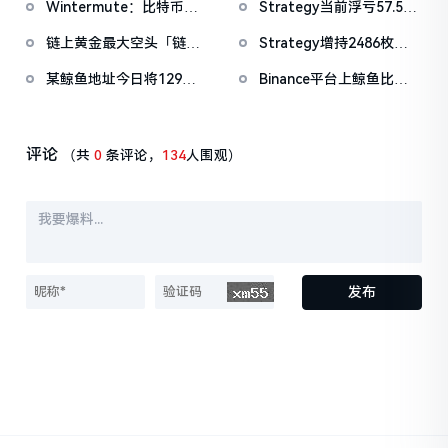
Wintermute：比特币在
Strategy当前浮亏57.56
度浮亏超100万美元
多BTC
200周均线找到支撑，重
亿美元，BitMine浮亏
链上黄金最大空头「链上
Strategy增持2486枚比
启上行需宏观明朗
79.43亿美元
股民」黄金空单扭亏为
特币，总持有量达
某鲸鱼地址今日将129枚
Binance平台上鲸鱼比特
盈，月盈利达1540万美元
717,131枚
BTC兑换为4412枚ETH
币流入比率近两周增长明
显，或与「BTC OG内幕
巨鲸」活跃有关
评论
（共
0
条评论，
134
人围观）
发布