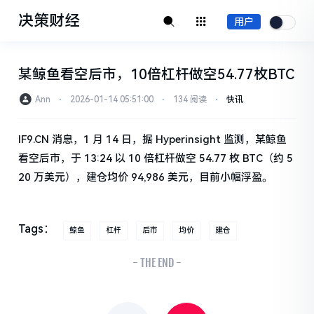
决策财经
用户
某鲸鱼看空后市，10倍杠杆做空54.77枚BTC
Ann
⋅
2026-01-14 05:51:00
⋅
134 阅读
⋅
快讯
IF9.CN 消息，1 月 14 日，据 Hyperinsight 监测，某鲸鱼
看空后市，于 13:24 以 10 倍杠杆做空 54.77 枚 BTC（约 5
20 万美元），建仓均价 94,986 美元，目前小幅浮盈。
Tags：
鲸鱼
杠杆
后市
均价
建仓
- THE END -