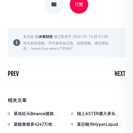
打赏
本文由 @
决策财经
修订发布于 2026-01-14 05:51:00
本文来自投稿，不代表本站立场，如若转载，请注明出
处：/news/live-news/139667
PREV
NEXT
相关文章
某地址从Binance提取
链上ASTER最大多头
1038万枚ASTER，价值
「neoyokio.eth」持续滚
某鲸鱼做多4247万枚
某巨鲸向HyperLiquid存
722万美元
仓，持仓规模已达1490万
WLFI已扭亏为盈，此前一
入3000万U，以3倍杠杆做
美元