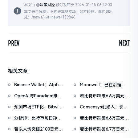
本文由 @
决策财经
修订发布于 2026-01-15 06:29:00
本文来自投稿，不代表本站立场，如若转载，请注明出
处：/news/live-news/139846
PREV
NEXT
相关文章
Binance Wallet：Alpha
Moonwell：已在治理论
盲盒空投将于今日18时开
坛提交恢复计划并启动部
OpenAI与Paradigm推出
若比特币跌破6.6万美元，
放申领，积分门槛242分
分赔偿
EVMbench，探索AI
主流CEX累计多单清算强
预测市场ETF化，Bitwise
Consensys创始人：长期
Agent在智能合约安全中
度将达9.57亿
推出6支美国大选主题预测
仍看好加密领域发展，
的应用
分析师：比特币每日净买
若比特币跌破6.6万美元，
市场式ETF
ETH相比BTC具有更强的
入量仍大于开采量，但科
主流CEX累计多单清算强
功能性需求
若以太坊突破2100美元，
若比特币跌破6.7万美元，
技股下跌或将导致比特币
度将达8.34亿
主流CEX累计空单清算强
主流CEX累计多单清算强
持续承压