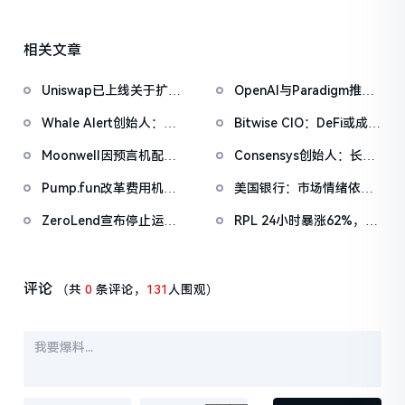
相关文章
Uniswap已上线关于扩大
OpenAI与Paradigm推出
协议费的提案
EVMbench，探索AI
Whale Alert创始人：
Bitwise CIO：DeFi或成走
Agent在智能合约安全中
BTC潜在盈利水平回落至
出熊市关键力量，Saylor
的应用
Moonwell因预言机配置
Consensys创始人：长期
2023年底，或临近三年盈
称「比特币之春将至」
错误导致约178万美元坏
仍看好加密领域发展，
利周期拐点
Pump.fun改革费用机
美国银行：市场情绪依然
账
ETH相比BTC具有更强的
制，允许创作者费用转向
「极度乐观」，AI泡沫成
功能性需求
ZeroLend宣布停止运
RPL 24小时暴涨62%，将
交易者奖励
为投资者最关注的尾部风
营，已将多数市场LTV下
迎来最大规模协议升级
险
调至0%并敦促用户尽快提
现
评论
（共
0
条评论，
131
人围观）