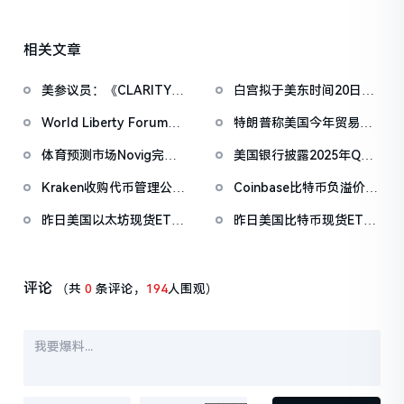
相关文章
美参议员：《CLARITY法
白宫拟于美东时间20日上
案》有望在4月前通过
午举办第三次稳定币收益
World Liberty Forum政
特朗普称美国今年贸易逆
问题会议
商巨头云集，重要观点汇
差将数十年来首次逆转
体育预测市场Novig完成
美国银行披露2025年Q4
总
7500万美元B轮融资，
持有3,162,085股BMNR，
Kraken收购代币管理公司
Coinbase比特币负溢价已
Pantera Capital领投
持股增幅达1668%
Magna，为其IPO做准备
持续34日，暂
昨日美国以太坊现货ETF
昨日美国比特币现货ETF
报-0.0545%
净流入4860万美元
净流出1.049亿美元
评论
（共
0
条评论，
194
人围观）