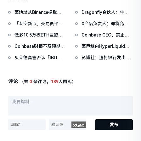
某地址从Binance提取
Dragonfly合伙人：牛市
1038万枚ASTER，价值
或熊市发币并无显著差
「专空新币」交易员平仓
X产品负责人：即将允许
722万美元
异，SOL就是最好的案例
MEGA空单，再度实现盈
用户直接基于时间线交易
做多10.5万枚ETH巨鲸已
Coinbase CEO：禁止向
利
股票和加密货币
扭亏为盈，此前一度浮亏
客户提供稳定币收益其实
Coinbase财报不及预期后
某巨鲸向HyperLiquid存
超1000万美元
对Coinbase来说更有利
股价反弹，抄底资金押注
入200万美元并20倍做多
贝莱德高管否认「IBIT对
彭博社：渣打银行发出警
加密市场触底
ETH和SOL
冲基金暴雷引发比特币大
告后，比特币在亚盘时段
跌」：IBIT十分稳健，基
企稳
金的赎回量只有0.2%
评论
（共
0
条评论，
189
人围观）
发布