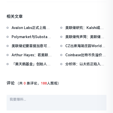
相关文章
Avalon Labs正式上线
美联储研究：Kalshi或可
SuperEarn理财板块
成为更优的宏观预期衡量
Polymarket与Substack
美联储传声筒：美联储纪
工具
达成独家合作，整合市场
要未明确通胀回归2%时间
美联储纪要首提加息可
CZ出席海湖庄园World
数据至新闻内容
表，反映其对通胀路径信
能，委员会内部对利率走
Liberty Forum活动，但
心减弱
Arthur Hayes：若美联储
Coinbase比特币负溢价已
向分歧显著
并未发表正式演讲
转向宽松将加仓ZEC与
持续34日，暂
「黑天鹅基金」创始人：
分析师：以太坊正陷入
HYPE，HYPE或于7月前
报-0.0545%
美股多年上涨态势远未结
「两种叙事之间的困
涨至150美元
束，标普500将涨至8000
境」，质押将以太坊ETF
点甚至更高
的本质改为生息产品
评论
（共
0
条评论，
188
人围观）