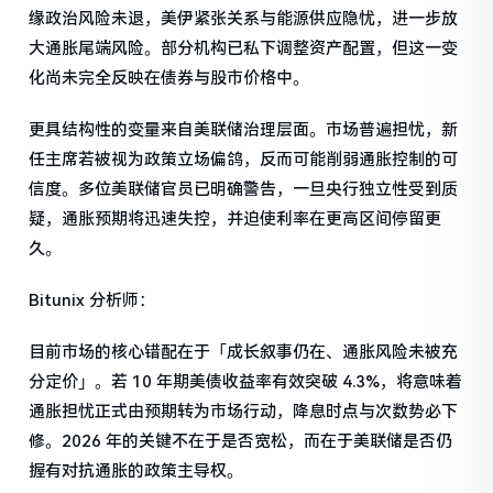
缘政治风险未退，美伊紧张关系与能源供应隐忧，进一步放
大通胀尾端风险。部分机构已私下调整资产配置，但这一变
化尚未完全反映在债券与股市价格中。
更具结构性的变量来自美联储治理层面。市场普遍担忧，新
任主席若被视为政策立场偏鸽，反而可能削弱通胀控制的可
信度。多位美联储官员已明确警告，一旦央行独立性受到质
疑，通胀预期将迅速失控，并迫使利率在更高区间停留更
久。
Bitunix 分析师：
目前市场的核心错配在于「成长叙事仍在、通胀风险未被充
分定价」。若 10 年期美债收益率有效突破 4.3%，将意味着
通胀担忧正式由预期转为市场行动，降息时点与次数势必下
修。2026 年的关键不在于是否宽松，而在于美联储是否仍
握有对抗通胀的政策主导权。