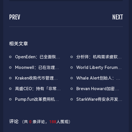
PREV
NEXT
相关文章
OpenEden：已全面恢复
分析师：机构需求疲软叠
域名控制，未影响资产与
加CEX流入压力，比特币
Moonwell：已在治理论
World Liberty Forum政
核心系统安全
市场面临双重抛压
坛提交恢复计划并启动部
商巨头云集，重要观点汇
Kraken收购代币管理公
Whale Alert创始人：
分赔偿
总
司Magna，为其IPO做准
BTC潜在盈利水平回落至
高盛CEO：持有「非常少
Brevan Howard加密基
备
2023年底，或临近三年
量」比特币，正密切关注
金2025年亏损近30%，
盈利周期拐点
Pump.fun改革费用机
StarkWare将安永开发的
比特币的发展
创成立以来最差年度表现
制，允许创作者费用转向
隐私技术集成到
交易者奖励
Starknet
评论
（共
0
条评论，
188
人围观）