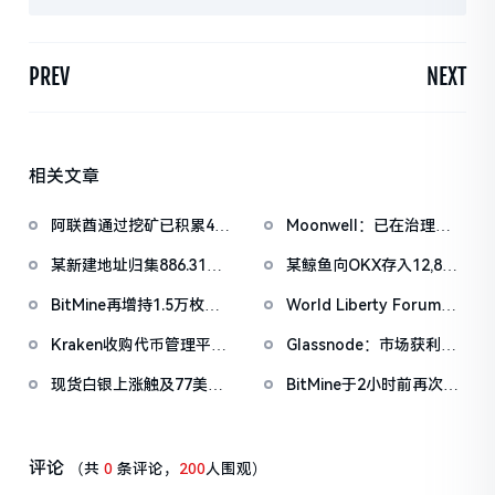
PREV
NEXT
相关文章
阿联酋通过挖矿已积累4.5
Moonwell：已在治理论
亿美元比特币
坛提交恢复计划并启动部
某新建地址归集886.31枚
某鲸鱼向OKX存入12,840
分赔偿
WBTC，5小时前集中抛
枚ETH，约2535万美元
BitMine再增持1.5万枚
World Liberty Forum开
售
ETH，今日已买入3.5万枚
幕WLFI涨18%，Eric
Kraken收购代币管理平台
Glassnode：市场获利了
Trump称加密仍处「起跑
Magna，IPO前持续扩张
结正在降温，但尚未进入
线」
现货白银上涨触及77美元/
BitMine于2小时前再次增
版图
恐慌性抛售区间
盎司，日内涨4.75%
持20,000枚ETH
评论
（共
0
条评论，
200
人围观）