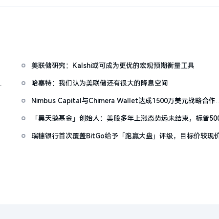
美联储研究：Kalshi或可成为更优的宏观预期衡量工具
内
哈塞特：我们认为美联储还有很大的降息空间
Nimbus Capital与Chimera Wallet达成1500万美元战略合作
拓展比特币DeFi基础设施
「黑天鹅基金」创始人：美股多年上涨态势远未结束，标普50
涨至8000点甚至更高
坊
瑞穗银行首次覆盖BitGo给予「跑赢大盘」评级，目标价较现
有70%上涨空间