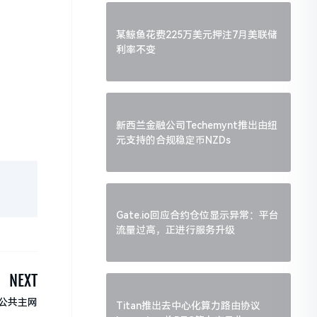
某鲸鱼花费225万美元押注7月美联储
利率不变
新西兰金融公司Techemynt推出由纽
元支持的合规稳定币NZDs
Gate.io回应合约仓位显示异常：平台
流量过高，正进行服务升级
NEXT
线公共主网
Titan推出去中心化算力路由协议