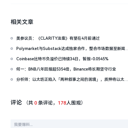
推进《CLARITY法案》立法进程
相关文章
美参议员：《CLARITY法案》有望在4月前通过
Polymarket与Substack达成独家合作，整合市场数据至新闻
容
Coinbase比特币负溢价已持续34日，暂报-0.0545%
何一：BNB八年回报超5354倍，Binance将长期坚守行业
分析师：以太坊正陷入「两种叙事之间的困境」，质押将以太
ETF的本质改为生息产品
评论
（共
0
条评论，
178
人围观）