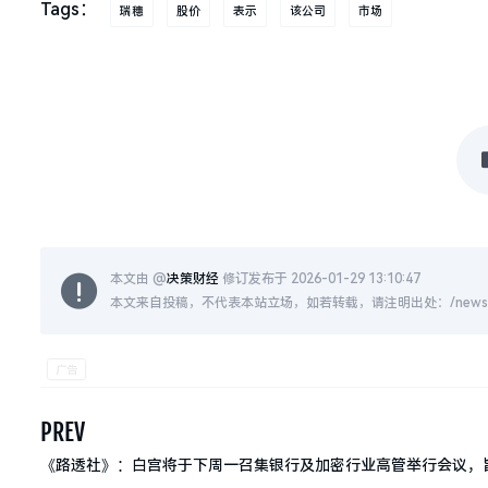
Tags：
瑞穗
股价
表示
该公司
市场
本文由 @
决策财经
修订发布于 2026-01-29 13:10:47
本文来自投稿，不代表本站立场，如若转载，请注明出处：/news/live
PREV
《路透社》：白宫将于下周一召集银行及加密行业高管举行会议，