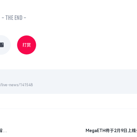
- THE END -
打赏
-news/141548
旨在
MegaETH将于2月9日上