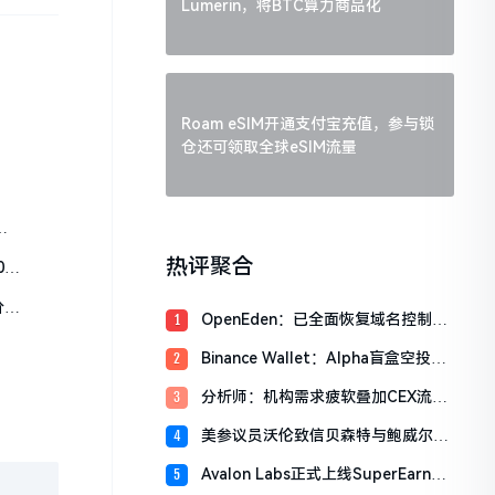
Lumerin，将BTC算力商品化
Roam eSIM开通支付宝充值，参与锁
仓还可领取全球eSIM流量
，
热评聚合
0将
价仍
OpenEden：已全面恢复域名控制，
1
未影响资产与核心系统安全
Binance Wallet：Alpha盲盒空投将
2
于今日18时开放申领，积分门槛242
分析师：机构需求疲软叠加CEX流入
3
分
压力，比特币市场面临双重抛压
美参议员沃伦致信贝森特与鲍威尔，
4
反对用纳税人资金「救助」加密货币
Avalon Labs正式上线SuperEarn理
5
行业