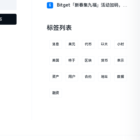
财板块
Bitget「新春集九福」活动加码，报
6
名随机获取USDT空投
布
标签列表
消息
美元
代币
以太
小时
美国
将于
区块
货币
表示
资产
用户
合约
地址
数据
融资