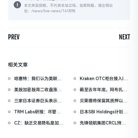
本文来自投稿，不代表本站立场，如若转载，请注明出
处：/news/live-news/141898
PREV
NEXT
相关文章
哈塞特：我们认为美联储
Kraken OTC柜台接入ICE
还有很大的降息空间
聊天系统，成首家获准接
美股加密股周二收盘涨跌
截至去年年底，阿布扎比
入的加密平台
不一，CRCL涨2.63%，
基金持有超10亿美元贝莱
三家日本证券巨头表示考
贝莱德将保留其质押以太
GEMI大跌12.9%
德比特币现货ETF
虑进军加密货币交易业务
坊ETF质押收益的18%
TRM Labs研报：尽管遭
日本SBI Holdings计划收
主流交易平台下架，门罗
购新加坡加密CEX
CZ：缺乏交易隐私是加密
先锋领航集团CRCL持仓
币网络活跃度不降反升
Coinhako的多数股权
货币成为主流支付手段的
已浮亏逾4亿美元
最后一个主要障碍