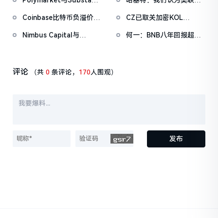
Polymarket与Substack
哈塞特：我们认为美联储
工具
达成独家合作，整合市场
还有很大的降息空间
Coinbase比特币负溢价已
CZ已取关加密KOL
数据至新闻内容
持续34日，暂
EnHeng和Phyrex
Nimbus Capital与
何一：BNB八年回报超
报-0.0545%
Chimera Wallet达成1500
5354倍，Binance将长期
万美元战略合作，拓展比
坚守行业
特币DeFi基础设施
评论
（共
0
条评论，
170
人围观）
发布