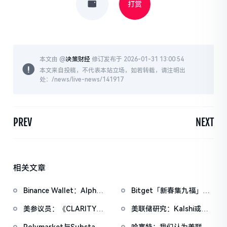
打赏
本文由 @
决策财经
修订发布于 2026-01-31 13:00:54
本文来自投稿，不代表本站立场，如若转载，请注明出
处：/news/live-news/141917
PREV
NEXT
相关文章
Binance Wallet：Alpha
Bitget「新春集九福」活
盲盒空投将于今日18时开
动加码，报名随机获取
美参议员：《CLARITY法
美联储研究：Kalshi或可
放申领，积分门槛242分
USDT空投
案》有望在4月前通过
成为更优的宏观预期衡量