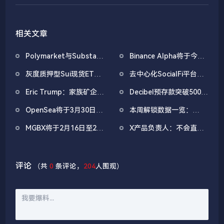
相关文章
Polymarket与Substack
Binance Alpha将于今日
达成独家合作，整合市场
18:00进行空投，积分门
灰度质押型Sui现货ETF
去中心化SocialFi平台
数据至新闻内容
槛242分
将于明日在纽交所上市交
Zora在Solana上线注意
Eric Trump：家族矿企
Decibel预存款突破5000
易
力市场
American Bitcoin比特币
万美元，主网拟于月底上
OpenSea将于3月30日通
本周解锁数据一览：
储备量超6000枚
线
过线上直播公布其产品进
ZRO、ARB、KAITO等
MGBX将于2月16日至21
X产品负责人：不会直接
展及发展方向
将迎来一次性代币大额解
日开启「新春红包雨・财
处理加密交易或充当经纪
锁
运连连」限时活动
商，仅开发金融数据工具
和链接
评论
（共
0
条评论，
204
人围观）