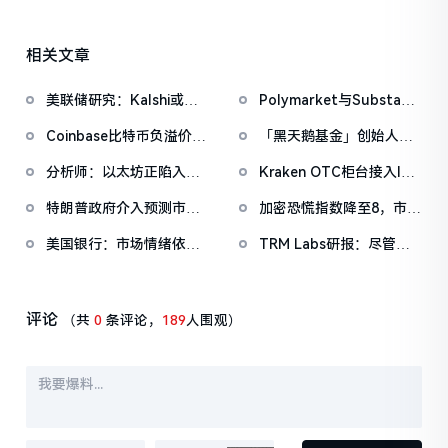
相关文章
美联储研究：Kalshi或可
Polymarket与Substack
成为更优的宏观预期衡量
达成独家合作，整合市场
Coinbase比特币负溢价已
「黑天鹅基金」创始人：
工具
数据至新闻内容
持续34日，暂
美股多年上涨态势远未结
分析师：以太坊正陷入
Kraken OTC柜台接入ICE
报-0.0545%
束，标普500将涨至8000
「两种叙事之间的困
聊天系统，成首家获准接
点甚至更高
特朗普政府介入预测市场
加密恐慌指数降至8，市场
境」，质押将以太坊ETF
入的加密平台
法律战，CFTC主席表态
「极度恐慌」情绪加深
的本质改为生息产品
美国银行：市场情绪依然
TRM Labs研报：尽管遭
「不会再袖手旁观」
「极度乐观」，AI泡沫成
主流交易平台下架，门罗
为投资者最关注的尾部风
币网络活跃度不降反升
险
评论
（共
0
条评论，
189
人围观）