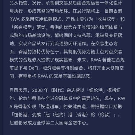
品从托管、发行、承销到交易及后续合规运营一体化设计
与执行，形成完整的市场闭环。在发行架构上，目前香港
RWA 多采用离岸私募模式，产品主要分为「收益权型」和
「所有权型」两类。香港的优势在于其清晰的牌照体系与
成熟的市场基础设施，能够同时支持私募、承销及交易落
地，实现产品从发行到流通的闭环运作。在交易生态方
面，香港的独特优势在于，其制度优势为链上点对点交易
模式的合规嵌入提供了现实基础。未来，RWA 若能在合规
前提下与 DeFi、融资融券等机制结合，将打开更大创新空
间，有望重构 RWA 的交易基础设施形态。
肖风表示，2008 年《时代》杂志曾以「纽伦港」概括纽
约、伦敦与香港在全球金融体系中的重要地位。现在，RW
A 是香港实现「换道超车」的关键赛道，需把握窗口期把
「纽伦港」变成「纽（纽约）港（香港）伦（伦敦）」，
超越伦敦成为全球第二大国际金融中心。