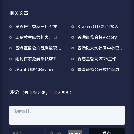
相关文章
吴杰庄：香港三月将发放
Kraken OTC柜台接入
首批稳定币发行人牌照，
ICE聊天系统，成首家获
现货黄金跌势扩大，日内
香港证监会将Victory
希望通过稳定币空投推动
准接入的加密平台
跌2.60%，向下触及4860
Fintech纳入持牌名单，
使用
香港证监会向胜利数码旗
香港以太坊社区中心已正
美元/盎司
为去年6月以来首次新增
下VDX颁发虚拟资产交易
式启用
虚拟资产交易平台
纽约首家免费杂货店The
香港金管局2026工作重
平台运营牌照
Polymarket今日正式开
点：推动「金融科技
稳定币U联合Binance
香港证监会开放持牌虚拟
业
2030」计划，聚焦AI、
Wallet启动质押季，最高
经纪商提供保证金融资
代币化、数据及支付
20%APY，总奖励200万
U
评论
（共
0
条评论，
130
人围观）
发布