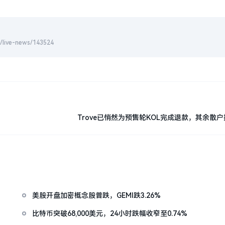
-news/143524
Trove已悄然为预售轮KOL完成退款，其余散
美股开盘加密概念股普跌，GEMI跌3.26%
比特币突破68,000美元，24小时跌幅收窄至0.74%