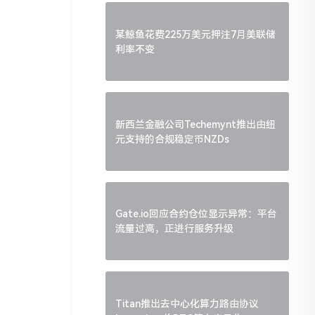
某鲸鱼花费225万美元押注7月美联储
利率不变
新西兰金融公司Techemynt推出由纽
元支持的合规稳定币NZDs
Gate.io回应合约仓位显示异常：平台
流量过高，正进行服务升级
Titan推出去中心化算力路由协议