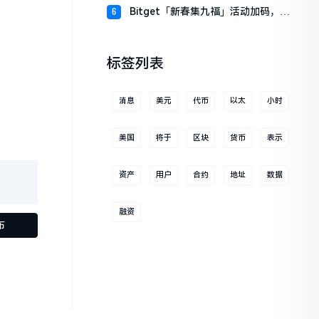
财板块
Bitget「新春集九福」活动加码，报
6
名随机获取USDT空投
标签列表
消息
美元
代币
以太
小时
美国
将于
区块
货币
表示
资产
用户
合约
地址
数据
融资
布