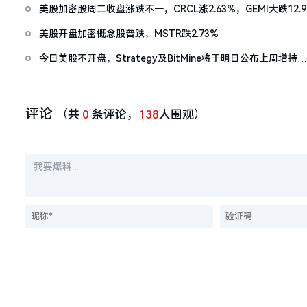
美股加密股周二收盘涨跌不一，CRCL涨2.63%，GEMI大跌12.
美股开盘加密概念股普跌，MSTR跌2.73%
今日美股不开盘，Strategy及BitMine将于明日公布上周增持情
况
评论
（共
0
条评论，
138
人围观）