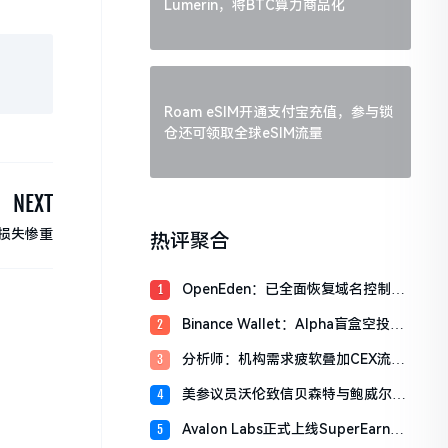
Lumerin，将BTC算力商品化
Roam eSIM开通支付宝充值，参与锁
仓还可领取全球eSIM流量
NEXT
户损失惨重
热评聚合
OpenEden：已全面恢复域名控制，
1
未影响资产与核心系统安全
Binance Wallet：Alpha盲盒空投将
2
于今日18时开放申领，积分门槛242
分析师：机构需求疲软叠加CEX流入
3
分
压力，比特币市场面临双重抛压
美参议员沃伦致信贝森特与鲍威尔，
4
反对用纳税人资金「救助」加密货币
Avalon Labs正式上线SuperEarn理
5
行业