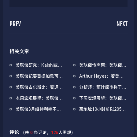
PREV
NEXT
相关文章
美联储研究：Kalshi或可
美联储传声筒：美联储纪
成为更优的宏观预期衡量
要未明确通胀回归2%时
美联储纪要首提加息可
Arthur Hayes：若美联
工具
间表，反映其对通胀路径
能，委员会内部对利率走
储转向宽松将加仓ZEC与
信心减弱
美联储古尔斯比：若通胀
分析师：预计熊市将于
向分歧显著
HYPE，HYPE或于7月前
下行，未来还将多次降息
2027年中结束，至少持
涨至150美元
本周宏观展望：美联储纪
下周宏观展望：美联储纪
续至2026年年底
要与PCE重磅来袭，最高
要与PCE重磅来袭，最高
美联储3月维持利率不变
某地址10小时前以2055
法院或就特朗普关税案发
法院或就特朗普关税案发
的概率暂报90.8%
美元均价建仓2188枚
声
声
ETH，过去半年波段胜率
仅12.5%
评论
（共
0
条评论，
125
人围观）